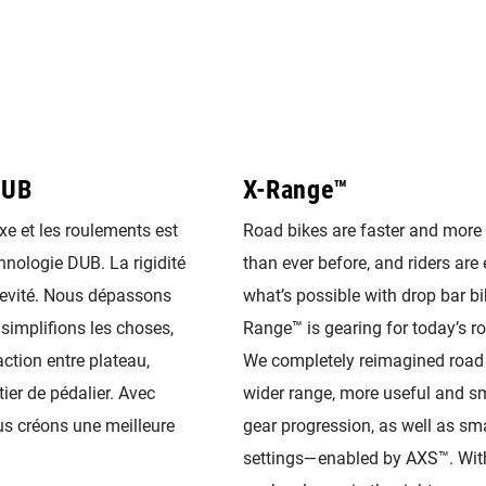
DUB
X-Range™
’axe et les roulements est
Road bikes are faster and more
hnologie DUB. La rigidité
than ever before, and riders ar
gevité. Nous dépassons
what’s possible with drop bar bi
 simplifions les choses,
Range™ is gearing for today’s ro
raction entre plateau,
We completely reimagined road 
tier de pédalier. Avec
wider range, more useful and s
us créons une meilleure
gear progression, as well as sma
settings—enabled by AXS™. Wit