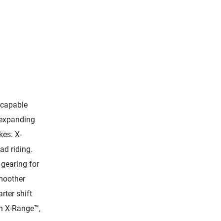
 capable
e expanding
kes. X-
ad riding.
gearing for
moother
rter shift
h X-Range™,