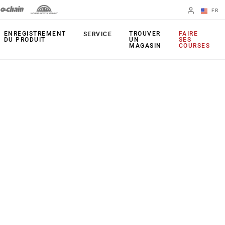
FR
English
ENREGISTREMENT
TROUVER
FAIRE
SERVICE
DU PRODUIT
UN
SES
MAGASIN
COURSES
Spanish
Changer de
région
PRODUITS
Leviers
Plateaux
Freins
Cassettes
Dérailleurs arrière
Chaînes
Pédaliers
Outils
Capteur de
Apps
puissance
UDH (patte de
Étoiles actives
dérailleur