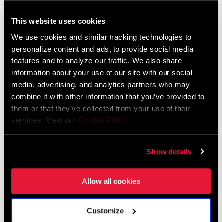
nouveau plateau T-Type XX DH pour ligne de chaîne de 56,5 mm a
This website uses cookies
été spécialement conçu pour résister aux rigueurs de la DH.
TROUVER UN MAGASIN
We use cookies and similar tracking technologies to
personalize content and ads, to provide social media
features and to analyze our traffic. We also share
information about your use of our site with our social
media, advertising, and analytics partners who may
CARACTÉRISTIQUES
combine it with other information that you’ve provided to
Notre pédalier en aluminium le plus robuste à ce jour, avec une
them or that they’ve collected from your use of their
finition usinée haute résistance au niveau des zones fortement
services. View our
Cookie Policy
.
soumises à l’usure et aux chocs
Axe DUB DH pour ligne de chaîne de 56,5 mm, pour entraxes
Show details
arrière de 157 mm ou 148 mm
Axe DUB Wide pour ligne de chaîne de 55 mm, optimisé pour un
Allow all cookies
entraxe de 148 mm
VOIR PLUS DE CARACTÉRISTIQUES
Customize