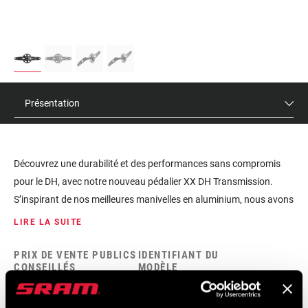
Présentation
Découvrez une durabilité et des performances sans compromis
pour le DH, avec notre nouveau pédalier XX DH Transmission.
S’inspirant de nos meilleures manivelles en aluminium, nous avons
dessiné un pédalier spécial DH offrant un rapport
LIRE LA SUITE
poids/résistance du meilleur niveau. Les manivelles robustes sont
disponibles dès 150 mm de longueur, et arborent des surfaces
PRIX DE VENTE PUBLICS
IDENTIFIANT DU
CONSEILLÉS
MODÈLE
usinées au niveau des zones soumises à l’usure et aux chocs.
$450
FC-XX-DH-A1
Pour préserver leur aspect d’origine le plus longtemps possible. En
augmentant la résistance aux chocs et à la torsion, le tout