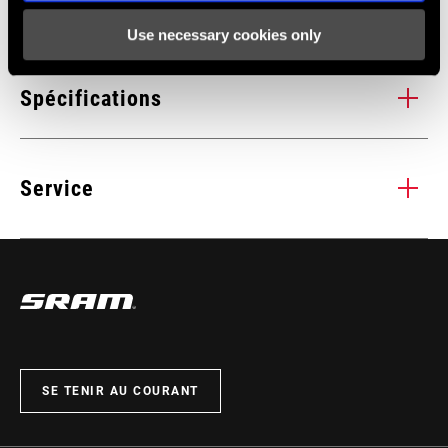
Use necessary cookies only
Spécifications
0, 1x, 3mm, 6mm, DH, DUB, MTB Wide,
Service
n/a, T-Type
Tous les
INSTALLATIONS. COMPATIBILITÉS. MAINTENANCE.
manuels d’installation, d’utilisation et de maintenance des
composants sont disponibles sur les pages SRAM Service.
CONSULTEZ LA PAGE SERVICE PRODUITS
SE TENIR AU COURANT