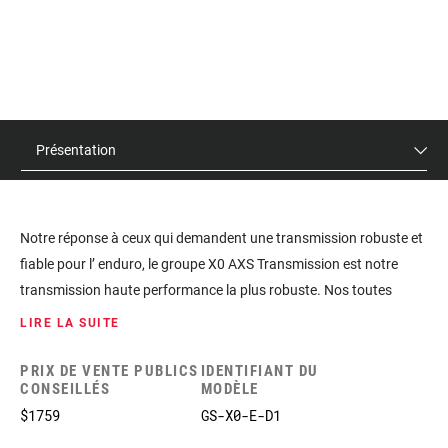
Présentation
Notre réponse à ceux qui demandent une transmission robuste et
fiable pour l’ enduro, le groupe X0 AXS Transmission est notre
transmission haute performance la plus robuste. Nos toutes
nouvelles Transmissions permettent une approche globale des
LIRE LA SUITE
passages de vitesse, un système entièrement synchronisé, vous
offrant une expérience incomparable. Le changement de vitesse
PRIX DE VENTE PUBLICS
IDENTIFIANT DU
CONSEILLÉS
MODÈLE
en charge est maintenant possible avec la cassette X0 grâce à la
$1759
GS-X0-E-D1
combinaison de la technologie X-SYNC et de la configuration de la
cassette, les passages de vitesse sont fluides même lors de vos