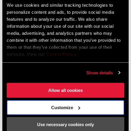
We use cookies and similar tracking technologies to
TROUVER UN MAGASIN
personalize content and ads, to provide social media
features and to analyze our traffic. We also share
information about your use of our site with our social
media, advertising, and analytics partners who may
combine it with other information that you’ve provided to
CARACTÉRISTIQUES
them or that they’ve collected from your use of their
Fiabilité et précision éprouvées de Quarq
services. View our
Cookie Policy
.
Longue autonomie, pour des mesures de puissance sur toute
la saison
Show details
Étanche à l’eau (IPX7) à 1 mètre pendant 30 minutes
VOIR PLUS DE CARACTÉRISTIQUES
Allow all cookies
Customize
Use necessary cookies only
Spécifications