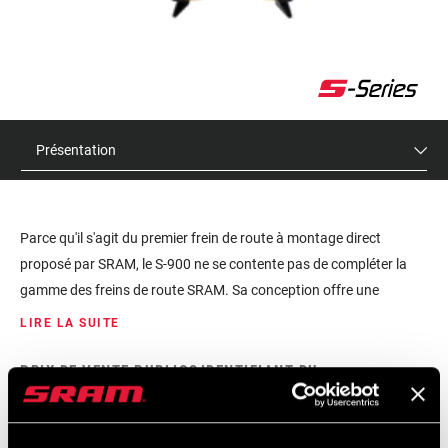
Présentation
Parce qu'il s'agit du premier frein de route à montage direct
proposé par SRAM, le S-900 ne se contente pas de compléter la
gamme des freins de route SRAM. Sa conception offre une
puissance amplifiée et une sensation exceptionnelle. Sa
LIRE LA SUITE
conception réduit ce que les ingénieurs appellent " la force de
déperdition " pour diriger l'énergie vers le frein plutôt que vers le
PRIX DE VENTE PUBLICS
IDENTIFIANT DU
CONSEILLÉS
MODÈLE
cadre et la fourche. On obtient par conséquent un transfert
$150
RB-S-900-A1
d'énergie plus efficace depuis le levier vers la jante, ce qui engendre
une progressivité homogène et un retour rapide. L'espace libre