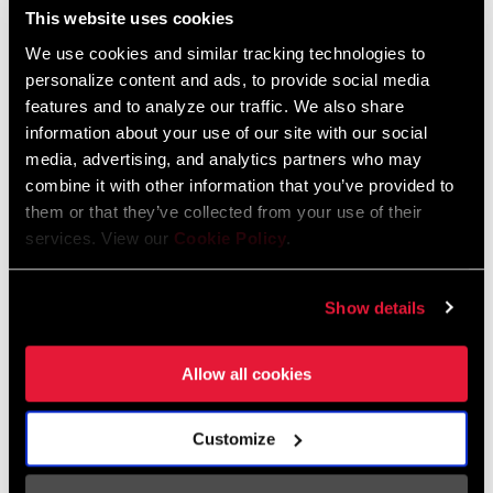
This website uses cookies
autour du frein permet de monter des pneus allant jusqu'à 28c. Et
We use cookies and similar tracking technologies to
le frein est compatible avec tous les leviers SRAM non
TROUVER UN MAGASIN
personalize content and ads, to provide social media
hydrauliques pour route, dont le SRAM RED® eTap®.
features and to analyze our traffic. We also share
information about your use of our site with our social
media, advertising, and analytics partners who may
combine it with other information that you’ve provided to
CARACTÉRISTIQUES
them or that they’ve collected from your use of their
Sensation d'homogénéité, puissance et progressivité avec
services. View our
Cookie Policy
.
retour rapide
Espace libre agrandi permettant le montage de roues plus
Show details
larges sur les vélos modernes
Vendu séparément
Allow all cookies
VOIR PLUS DE CARACTÉRISTIQUES
Customize