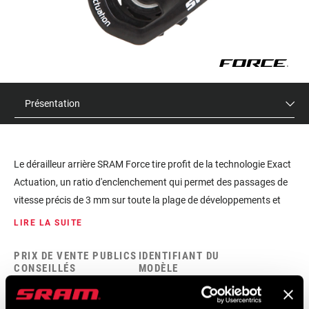
Présentation
Le dérailleur arrière SRAM Force tire profit de la technologie Exact
Actuation, un ratio d'enclenchement qui permet des passages de
vitesse précis de 3 mm sur toute la plage de développements et
offre de nombreux réglables possibles : c'est le meilleur système à
LIRE LA SUITE
10 vitesses du marché.
PRIX DE VENTE PUBLICS
IDENTIFIANT DU
CONSEILLÉS
MODÈLE
$120 - $145
RD-FRC-A1