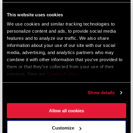
This website uses cookies
TROUVER UN MAGASIN
We use cookies and similar tracking technologies to
personalize content and ads, to provide social media
features and to analyze our traffic. We also share
information about your use of our site with our social
media, advertising, and analytics partners who may
CARACTÉRISTIQUES
combine it with other information that you’ve provided to
Compatible avec système à 10 vitesses
them or that they’ve collected from your use of their
WiFLi™ disponible en option
services. View our
Cookie Policy
.
Chape externe en fibre de carbone et liaison interne en
magnésium pour une meilleure solidité et un poids réduit.
Show details
Allow all cookies
Customize