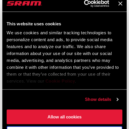
TROUVER UN MAGASIN
This website uses cookies
We use cookies and similar tracking technologies to
personalize content and ads, to provide social media
features and to analyze our traffic. We also share
CARACTÉRISTIQUES
information about your use of our site with our social
media, advertising, and analytics partners who may
Ce dérailleur arrière NX 1x11 X-HORIZON™ fait partie
combine it with other information that you’ve provided to
intégrante du système de transmission SRAM 1x™.
them or that they’ve collected from your use of their
Ce dérailleur arrière a été conçu spécialement selon les besoins
services. View our
Cookie Policy
.
des applications VTT 1x
C'est le dérailleur arrière 1x le plus abordable et le plus complet
Show details
du marché
VOIR PLUS DE CARACTÉRISTIQUES
Allow all cookies