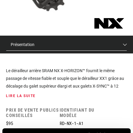
Présentation
Le dérailleur arrière SRAM NX X-HORIZON™ fournit le même
passage de vitesse fiable et souple que le dérailleur XX1 grâce au
décalage du galet supérieur élargi et aux galets X-SYNC™ à 12
dents. En éliminant les mouvements de chaîne indésirables, le X-
LIRE LA SUITE
HORIZON™ passe les vitesses plus rapidement, supprime les
changements de vitesse inopinés et réduit la force nécessaire aux
PRIX DE VENTE PUBLICS
IDENTIFIANT DU
CONSEILLÉS
MODÈLE
passages des vitesses ainsi que les claquements de chaîne. Et
$95
RD-NX-1-A1
grâce à la technologie CAGE LOCK™, retirer et remettre en place
une roue n'a jamais été aussi simple.