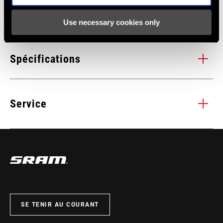
Use necessary cookies only
Spécifications
1x, n/a
Service
WEIGHT (G)
145
Tous les
INSTALLATIONS. COMPATIBILITÉS. MAINTENANCE.
manuels d’installation, d’utilisation et de maintenance des
composants sont disponibles sur les pages SRAM Service.
CONSULTEZ LA PAGE SERVICE PRODUITS
SE TENIR AU COURANT