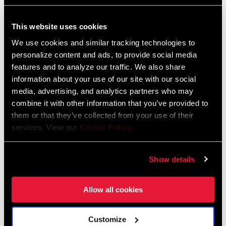
This website uses cookies
TROUVER UN MAGASIN
We use cookies and similar tracking technologies to
personalize content and ads, to provide social media
features and to analyze our traffic. We also share
information about your use of our site with our social
CARACTÉRISTIQUES
media, advertising, and analytics partners who may
combine it with other information that you’ve provided to
Ergonomie modernisée des changements de vitesses
them or that they’ve collected from your use of their
Gestion optimale des frottements
services. View our
Cookie Policy
.
Changements de vitesses à double engagement même sous la
charge sur les vélos musculaires
Show details
VOIR PLUS DE CARACTÉRISTIQUES
Allow all cookies
Certaines variantes de ce produit présenté sur cette page ne sont
pas disponibles à l'achat mais sont montées sur les vélos complets
uniquement. Veuillez consulter votre revendeur local pour plus de
Customize
détails.