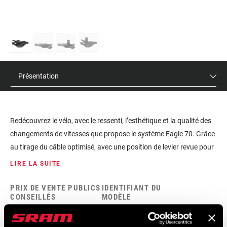
Présentation
Redécouvrez le vélo, avec le ressenti, l’esthétique et la qualité des
changements de vitesses que propose le système Eagle 70. Grâce
au tirage du câble optimisé, avec une position de levier revue pour
un contrôle maximal et un nouveau ratio d’actionnement T-Type, le
LIRE LA SUITE
système Eagle 70 délivre de meilleurs changements de vitesses
que tous les systèmes mécaniques précédents. Esthétiquement
PRIX DE VENTE PUBLICS
IDENTIFIANT DU
CONSEILLÉS
MODÈLE
conçue pour une harmonisation avec les freins SRAM Stealth, la
$35
SL-70-A1
manette Eagle 70 est disponible avec un collier de cintre intégré.