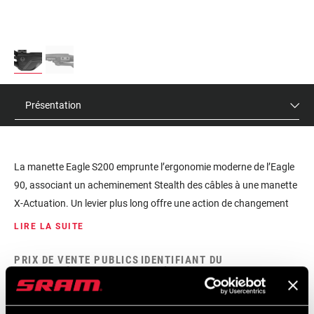
Présentation
La manette Eagle S200 emprunte l’ergonomie moderne de l’Eagle
90, associant un acheminement Stealth des câbles à une manette
X-Actuation. Un levier plus long offre une action de changement
de vitesse plus légère, tandis qu’un simple clic dédié garantit des
LIRE LA SUITE
changements de vitesse constants et de haute qualité, quel que
soit le vélo. La manette S200 est équipée d’un levier de vitesses
PRIX DE VENTE PUBLICS
IDENTIFIANT DU
CONSEILLÉS
MODÈLE
composite texturé pour une sensation de pouce de qualité
$40
SL-S200-B1
supérieure et d’une compatibilité MMX pour une configuration de
cockpit la plus épurée.