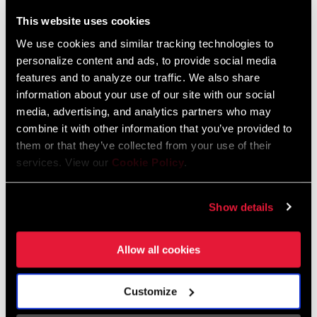
This website uses cookies
We use cookies and similar tracking technologies to
TROUVER UN MAGASIN
personalize content and ads, to provide social media
features and to analyze our traffic. We also share
information about your use of our site with our social
media, advertising, and analytics partners who may
CARACTÉRISTIQUES
combine it with other information that you’ve provided to
them or that they’ve collected from your use of their
Une ergonomie moderne de changement de vitesse apportée à
services. View our
Cookie Policy
.
Eagle Drivetrain
X-Actuation pour une utilisation avec les dérailleurs Eagle
Show details
Drivetrain
Une manette Single Click dédiée est nécessaire pour une
Allow all cookies
utilisation avec un VTTAE
VOIR PLUS DE CARACTÉRISTIQUES
Customize