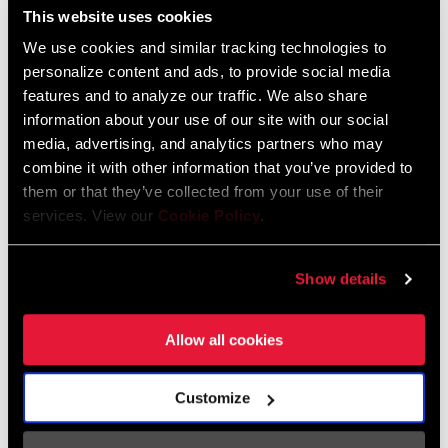
This website uses cookies
We use cookies and similar tracking technologies to
TROUVER UN MAGASIN
personalize content and ads, to provide social media
features and to analyze our traffic. We also share
information about your use of our site with our social
media, advertising, and analytics partners who may
combine it with other information that you’ve provided to
CARACTÉRISTIQUES
them or that they’ve collected from your use of their
EXACT ACTUATION™ 2x10 et 3x10 de SRAM pour un
services. View our
Cookie Policy
.
fonctionnement précis et fiable des 10 vitesses
Show details
Allow all cookies
Technologies
Customize