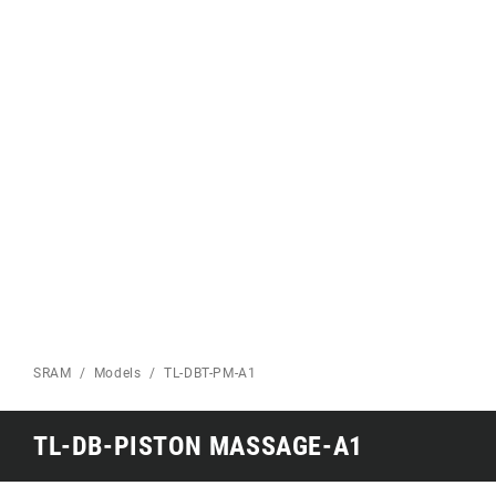
puissance
Plateaux
Eagle 70
1987 Eagle -
PAGE ROUTE
Édition limitée
VTT ACCUEIL
SRAM
Models
TL-DBT-PM-A1
TL-DB-PISTON MASSAGE-A1