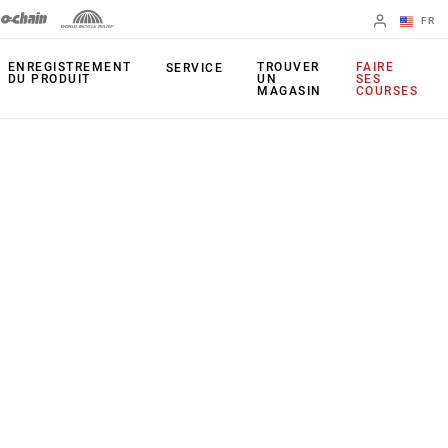
FR
English
ENREGISTREMENT
TROUVER
FAIRE
SERVICE
DU PRODUIT
UN
SES
MAGASIN
COURSES
Spanish
Changer de
région
PRODUITS
Leviers
Plateaux
Freins
Cassettes
Dérailleurs arrière
Chaînes
Pédaliers
Outils
Capteur de
Apps
puissance
UDH (patte de
Étoiles actives
dérailleur