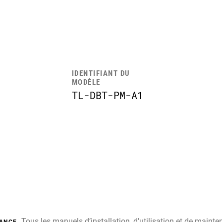
IDENTIFIANT DU
MODÈLE
TL-DBT-PM-A1
Tous les manuels d’installation, d’utilisation et de main