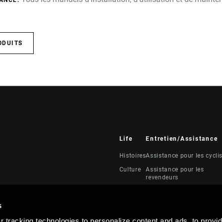
ANCE.
ODUITS
Life
Entretien/Assistance
Histoires
Assistance pour les cycli
Culture
Assistance pour les
revendeurs
Manuels, documents et
vidéos
s
Rappels
 tracking technologies to personalize content and ads, to provid