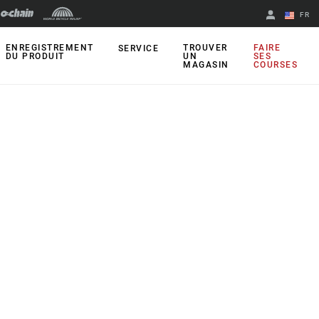
FR
English
ENREGISTREMENT
TROUVER
FAIRE
SERVICE
DU PRODUIT
UN
SES
MAGASIN
COURSES
Spanish
Changer de
région