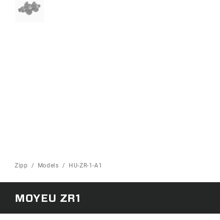
Zipp
Models
HU-ZR-1-A1
MOYEU ZR1