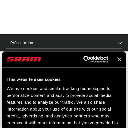
Présentation
PRIX DE VENTE PUBLICS
IDENTIFIANT DU
This website uses cookies
CONSEILLÉS
MODÈLE
We use cookies and similar tracking technologies to
$100
TI-GY-EF1S-A1
personalize content and ads, to provide social media
features and to analyze our traffic. We also share
information about your use of our site with our social
media, advertising, and analytics partners who may
combine it with other information that you’ve provided to