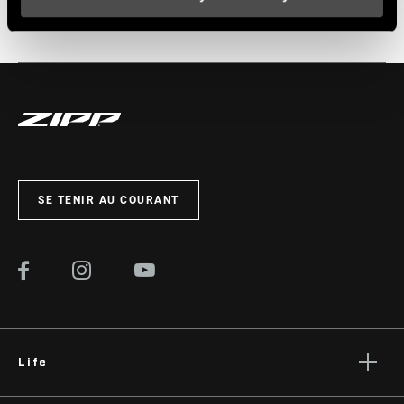
Service
Tous les
INSTALLATIONS. COMPATIBILITÉS. MAINTENANCE.
manuels d’installation, d’utilisation et de maintenance des
composants sont disponibles sur les pages SRAM Service.
CONSULTEZ LA PAGE SERVICE PRODUITS
SE TENIR AU COURANT
Life
Histoires