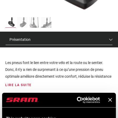
Présentation
Les pneus font le lien entre votre vélo et la route ou le sentier.
Donc, il n’y a rien de surprenant à ce qu’une pression de pneu
optimale améliore directement votre confort, réduise la résistance
au roulement et favorise la vitesse. TyreWiz 2.0 a été repensé pour
LIRE LA SUITE
offrir une meilleure précision et une compatibilité plus large sur
plusieurs hauteurs de jante afin de fournir des données de
PRIX DE VENTE PUBLICS
IDENTIFIANT DU
CONSEILLÉS
MODÈLE
pression fiables en temps réel et d’améliorer encore plus votre
$130
WH-TRWZ-E1
expérience. Léger et durable, TyreWiz 2.0 vous alerte lorsque la
pression d’un pneu est inférieure ou supérieure à la plage