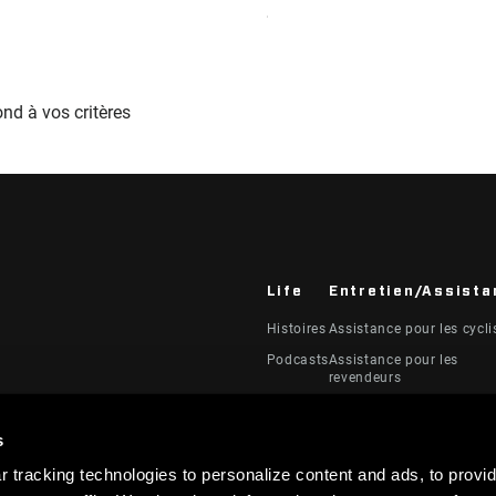
Sort
vitesses
By:
Accessoires
nd à vos critères
Life
Entretien/Assista
Histoires
Assistance pour les cycli
Podcasts
Assistance pour les
revendeurs
Manuels, documents et
vidéos
s
Rappels
 tracking technologies to personalize content and ads, to provid
Garantie