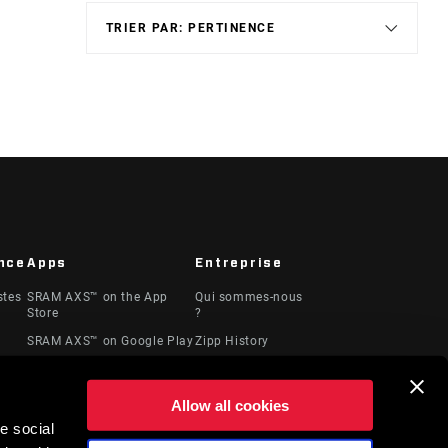
nce
Apps
Entreprise
stes
SRAM AXS™ on the App
Qui sommes-nous
Store
?
SRAM AXS™ on Google Play
Zipp History
AXS Web
Médias
Offres d'emploi
Allow all cookies
Logos
e social