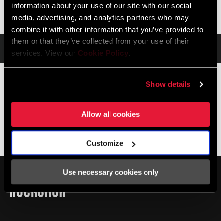
information about your use of our site with our social
media, advertising, and analytics partners who may
combine it with other information that you’ve provided to
them or that they’ve collected from your use of their
Spezifikationen
services. View our
Cookie Policy
.
Spezifikationen
Show details
Allow all cookies
SCHUTZBLECH-
Bolt On - Short
Service
KOMPATIBILITÄT
Customize
Im SRAM-Service-Hub
MONTAGE. SERVICE. KOMPATIBILITÄT.
Use necessary cookies only
stehen alle Unterlagen zur Verfügung, die man für die
Einrichtung, Verwendung und Wartung der Komponenten
benötigt.