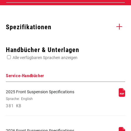
Spezifikationen
Enter serial number or part number for exact specs
Handbücher & Unterlagen
Alle verfügbaren Sprachen anzeigen
Suchen Sie die Seriennummer Ihres Produkts
Service-Handbücher
2025 Front Suspension Specifications
SCHUTZBLECH-
Bolt On - Short
Sprache:
English
KOMPATIBILITÄT
381 KB
2026 Front Suspension Specifications