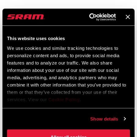
Sicherheitshinweise
This website uses cookies
95-4018-009-000 Safety Instructions
Suspension
We use cookies and similar tracking technologies to
Sprache:
日本語, 官话, Português,
personalize content and ads, to provide social media
Nederlands, Italiano, Français,
features and to analyze our traffic. We also share
Español, English, Deutsch
information about your use of our site with our social
348 KB
media, advertising, and analytics partners who may
combine it with other information that you’ve provided to
them or that they’ve collected from your use of their
services. View our
Cookie Policy
.
95-4018-009-100 Safety Instructions
Suspension EEU
Sprache:
Ελληνικά, Română, Język polski,
Show details
English, Dansk, Český Jazyk
231 KB