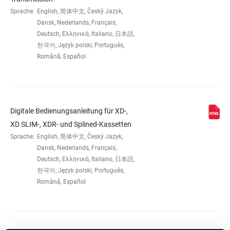
Sprache:
English, 简体中文, Český Jazyk,
Dansk, Nederlands, Français,
ANTRIEBSSTRANGKONFIGURATION
1x
Deutsch, Ελληνικά, Italiano, 日本語,
한국어, Język polski, Português,
Română, Español
KASSETTENGRÖSSE (MAX)
52
KASSETTENGRÖSSE (MIN)
10
Digitale Bedienungsanleitung für XD-,
XD SLIM-, XDR- und Splined-Kassetten
KETTENTECHNOLOGIE
T-Type
Sprache:
English, 简体中文, Český Jazyk,
Dansk, Nederlands, Français,
Deutsch, Ελληνικά, Italiano, 日本語,
WEIGHT (G)
565
한국어, Język polski, Português,
Română, Español