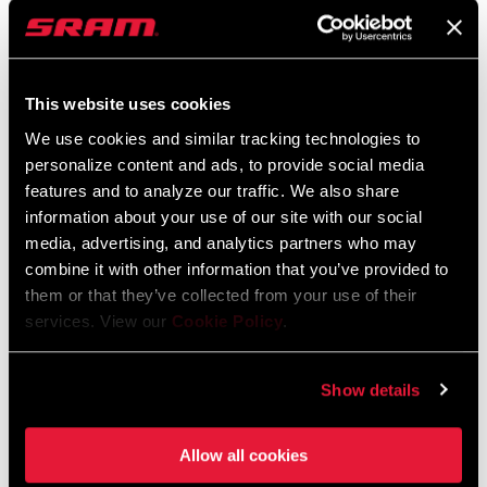
Ersatzteilkatalog
2026 SRAM Spare Parts Catalog
Sprache:
English
This website uses cookies
72 MB
We use cookies and similar tracking technologies to
personalize content and ads, to provide social media
features and to analyze our traffic. We also share
Kompatibilitätskarte
information about your use of our site with our social
media, advertising, and analytics partners who may
combine it with other information that you’ve provided to
AXS Components Compatibility Map
them or that they’ve collected from your use of their
Sprache:
English
services. View our
Cookie Policy
.
353 KB
Show details
Allow all cookies
SRAM Gewährleistung