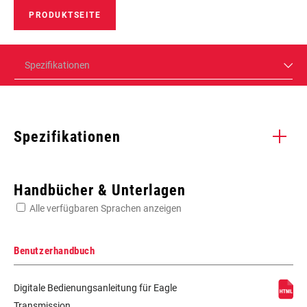
PRODUKTSEITE
Spezifikationen
Spezifikationen
Enter serial number or part number for exact specs
Handbücher & Unterlagen
Alle verfügbaren Sprachen anzeigen
Suchen Sie die Seriennummer Ihres Produkts
Benutzerhandbuch
Digitale Bedienungsanleitung für Eagle
FREILAUFKÖRPER-TYP
Splined 8, 9, 10
Transmission