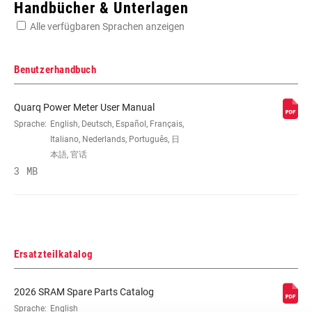
Handbücher & Unterlagen
Alle verfügbaren Sprachen anzeigen
Suchen Sie die Seriennummer Ihres Produkts
Benutzerhandbuch
Quarq Power Meter User Manual
KETTENBLATT-VERSATZ
Sprache:
English, Deutsch, Español, Français,
6.5mm
Italiano, Nederlands, Português, 日
本語, 官话
TRETLAGERTECHNOLOGIE
3 MB
DUB
KURBELGARNITURTYP
Road
Ersatzteilkatalog
KETTENTECHNOLOGIE
Eagle, Road Flattop
D1, Road Flattop
E1, T-Type
2026 SRAM Spare Parts Catalog
Sprache:
English