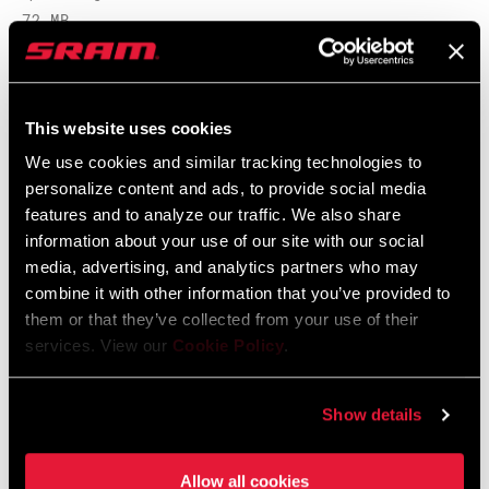
72 MB
ANTRIEBSSTRANGKONFIGURATION
1x
TECHNOLOGIE (FD)
n/a
Kompatibilitätskarte
This website uses cookies
We use cookies and similar tracking technologies to
AXS Components Compatibility Map
ZAHNSPRUNG VORNE
0
personalize content and ads, to provide social media
Sprache:
English
features and to analyze our traffic. We also share
353 KB
information about your use of our site with our social
media, advertising, and analytics partners who may
combine it with other information that you’ve provided to
them or that they’ve collected from your use of their
services. View our
Cookie Policy
.
SRAM Gewährleistung
SRAM und Zipp Gewährleistung
Show details
604kb
Allow all cookies