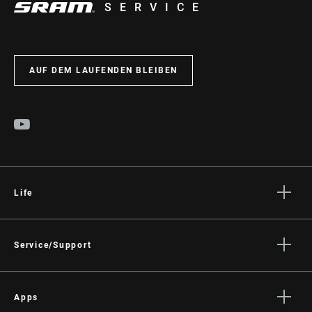
SERVICE
AUF DEM LAUFENDEN BLEIBEN
Life
Geschichten
Kultur
Service/Support
Fahrer Support
Händler Support
Apps