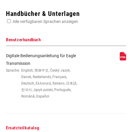
Enter serial number or part number for exact specs
Handbücher & Unterlagen
Alle verfügbaren Sprachen anzeigen
Suchen Sie die Seriennummer Ihres Produkts
Benutzerhandbuch
Digitale Bedienungsanleitung für Eagle
WEIGHT (G)
370
Transmission
Sprache:
English, 简体中文, Český Jazyk,
Dansk, Nederlands, Français,
Deutsch, Ελληνικά, Italiano, 日本語,
한국어, Język polski, Português,
Română, Español
Ersatzteilkatalog