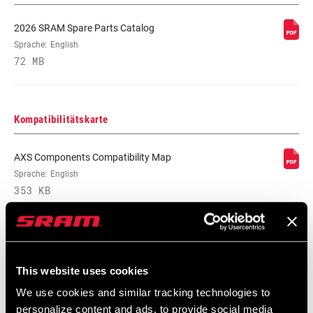
2026 SRAM Spare Parts Catalog
Sprache:
English
72 MB
Kompatibilitätskarte
AXS Components Compatibility Map
Sprache:
English
353 KB
This website uses cookies
SRAM Gewährleistung
We use cookies and similar tracking technologies to
personalize content and ads, to provide social media
SRAM und Zipp Gewährleistung