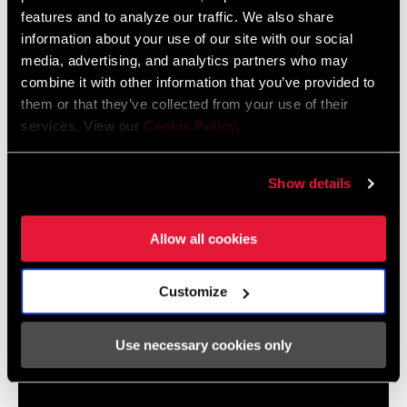
features and to analyze our traffic. We also share
604kb
information about your use of our site with our social
media, advertising, and analytics partners who may
combine it with other information that you’ve provided to
Spezifikationen für den Rahmen
them or that they’ve collected from your use of their
services. View our
Cookie Policy
.
Eagle Transmission and DH
Transmission Frame Fit Specifications
Show details
3 MB
Allow all cookies
Customize
Videos
Alle verfügbaren Sprachen anzeigen
Use necessary cookies only