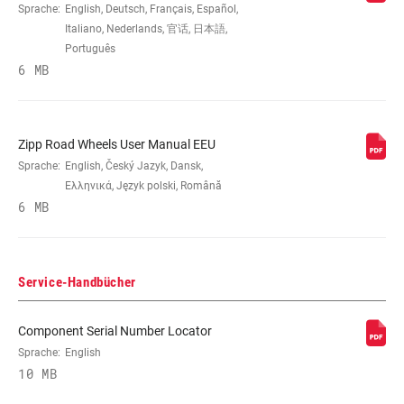
Sprache:
English, Deutsch, Français, Español,
BREMSKOMPATIBILITÄT
Disc (6-bolt)
Italiano, Nederlands, 官话, 日本語,
Português
6 MB
FELGE - INNENBREITE
16mm, n/a
FELGENPROFIL
Asymmetrical, n/a
Zipp Road Wheels User Manual EEU
Sprache:
English, Český Jazyk, Dansk,
Ελληνικά, Język polski, Română
FELGENOBERFLÄCHE
n/a, UD fiber, adhesive decals
6 MB
NABE
177D, 77D, n/a
Service-Handbücher
FREILAUFKÖRPERTYP
Campagnolo, n/a,
Component Serial Number Locator
SRAM/Shimano Road
Sprache:
English
10 MB
LAGER
Cartridge - Stainless Steel