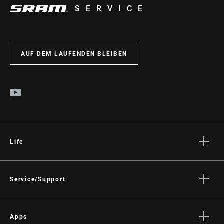
SERVICE
AUF DEM LAUFENDEN BLEIBEN
Life
Geschichten
Kultur
Service/Support
Fahrer Support
Händler Support
Apps