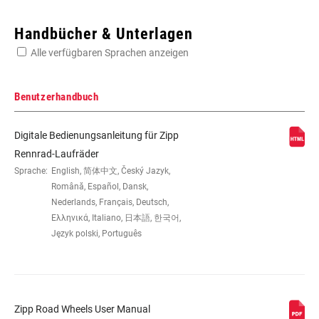
Enter serial number or part number for exact specs
Handbücher & Unterlagen
Alle verfügbaren Sprachen anzeigen
Suchen Sie die Seriennummer Ihres Produkts
Benutzerhandbuch
Digitale Bedienungsanleitung für Zipp
GRÖSSE (LAUFRÄDER)
700c
Rennrad-Laufräder
Sprache:
English, 简体中文, Český Jazyk,
Română, Español, Dansk,
FELGENKONSTRUKTION
Carbon
Nederlands, Français, Deutsch,
Ελληνικά, Italiano, 日本語, 한국어,
Język polski, Português
REIFENKOMPATIBILITÄT
Clincher Tube
FELGENTIEFE
32mm
Zipp Road Wheels User Manual