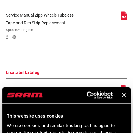
Service Manual Zipp Wheels Tubeless
MAX. REIFENDRUCK
125psi
Tape and Rim Strip Replacement
Sprache:
English
MAX. EMPFOHLENES
250lbs
2 MB
SYSTEMGEWICHT
SPEICHENLÄNGE DS
2 Cross
Ersatzteilkatalog
SPEICHENLÄNGE NAS
Black, Blue, Green, Pink, Red,
White, Yellow DEMO
2026 ZIPP Spare Parts Catalog
24 MB
This website uses cookies
Kompatibilitätskarte
We use cookies and similar tracking technologies to
personalize content and ads, to provide social media