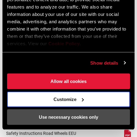
Zipp End Cap Compatibility Chart
features and to analyze our traffic. We also share
English
information about your use of our site with our social
Sprache:
English
media, advertising, and analytics partners who may
59 KB
combine it with other information that you’ve provided to
them or that they’ve collected from your use of their
services. View our
Cookie Policy
.
Show details
Sicherheitshinweise
Safety Instructions Road Wheels
Allow all cookies
Sprache:
日本語, 官话, Português,
Nederlands, Italiano, Français,
Customize
Español, English, Deutsch
207 KB
Use necessary cookies only
Safety Instructions Road Wheels EEU