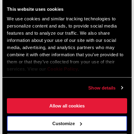
KETTENTECHNOLOGIE
Eagle
01
/ 03
This website uses cookies
We use cookies and similar tracking technologies to
personalize content and ads, to provide social media
features and to analyze our traffic. We also share
information about your use of our site with our social
media, advertising, and analytics partners who may
combine it with other information that you’ve provided to
them or that they’ve collected from your use of their
services. View our
Cookie Policy
.
Show details
Allow all cookies
Customize