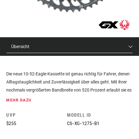
Übersicht
Die neue 10-52-Eagle-Kassette ist genau richtig für Fahrer, denen
Alltagstauglichkeit und Zuverlässigkeit über alles geht. Mit ihrer
nochmals vergrößerten Bandbreite von 520 Prozent erlaubt sie es
Jedem die härtesten Anstiegen locker zu erklimmen. Die FULL-
MEHR DAZU
PIN-Technologie setzt auf leichte, präzise gefertigte Stahlritzel, die
durch hochfeste Pins aus rostfreiem Stahl dauerhaft verbunden
UVP
MODELL ID
sind. Dieses Design ähnelt unseren X-DOME-Kassetten in
$255
CS-XG-1275-B1
Selbstreinigung, knackiger Schaltfunktion und langer
Lebensdauer.