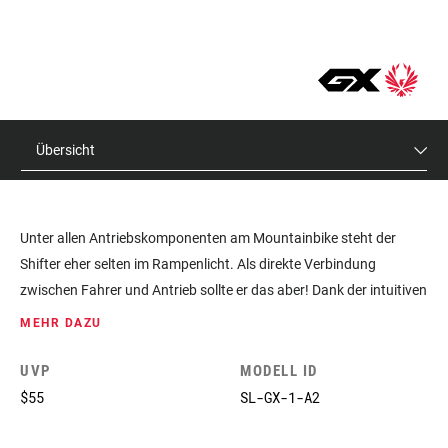
Übersicht
Unter allen Antriebskomponenten am Mountainbike steht der
Shifter eher selten im Rampenlicht. Als direkte Verbindung
zwischen Fahrer und Antrieb sollte er das aber! Dank der intuitiven
Daumenbedienung gibt der GX-Eagle-Schalter dem Fahrer genau
MEHR DAZU
den perfekten Druckpunkt, der knackige und präzise Gangwechsel
ermöglicht. Mehr noch, seine schon legendäre Zuverlässigkeit gibt
UVP
MODELL ID
dir Sicherheit bei jedem Abenteuer, den ganze Tag. Der Aluminium-
$55
SL-GX-1-A2
Trigger widersteht den unvermeidlichen Belastungen und ist
MatchMaker X-kompatibel. Präzise und haltbar, ein Arbeitstier,