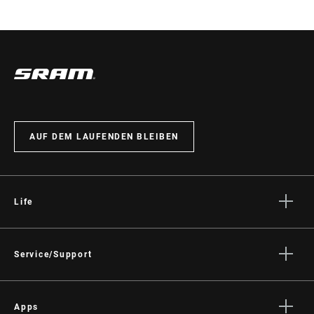
AUF DEM LAUFENDEN BLEIBEN
Life
Geschichten
Kultur
Service/Support
Fahrer Support
Händler Support
Apps