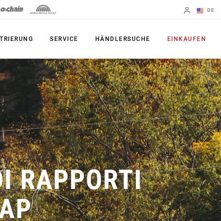
DE
Englisch
TRIERUNG
SERVICE
HÄNDLERSUCHE
EINKAUFEN
Region ändern
PRODUKTE
Shifter
Kettenblatt
Bremsen
Kassetten
Schaltwerke
Ketten
Kurbelgarnituren
Zubehör
I RAPPORTI
Powermeter
Apps
TAP
Spider Dampers
UDH, das
Universal-
Innenlager