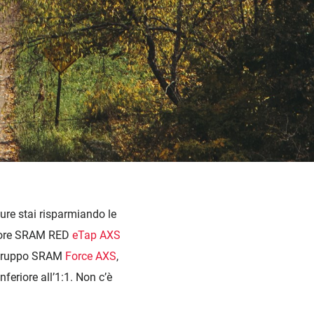
Schaltauge
pure stai risparmiando le
eriore SRAM RED
eTap AXS
l gruppo SRAM
Force AXS
,
eriore all’1:1. Non c’è