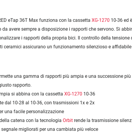
RED eTap 36T Max funziona con la cassetta
XG-1270
10-36 ed è
o da avere sempre a disposizione i rapporti che servono. Si abbi
alizzare i rapporti della propria bici. Il controllo della tensione 
i ceramici assicurano un funzionamento silenzioso e affidabile 
mette una gamma di rapporti più ampia e una successione più fl
giusto rapporto.
mpia si abbina con la cassetta
XG-1270
10-36
e dal 10-28 al 10-36, con trasmissioni 1x e 2x
r una facile personalizzazione
e della catena con la tecnologia
Orbit
rende la trasmissione silenzi
 segnale migliorati per una cambiata più veloce