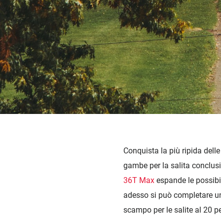
Eagle 70
ROAD HOME
Eagle 1987 -
Limitierte Auflage
MOUNTAINBIKE HOME
Conquista la più ripida delle
gambe per la salita conclusi
36T Max
espande le possibi
adesso si può completare una
scampo per le salite al 20 per