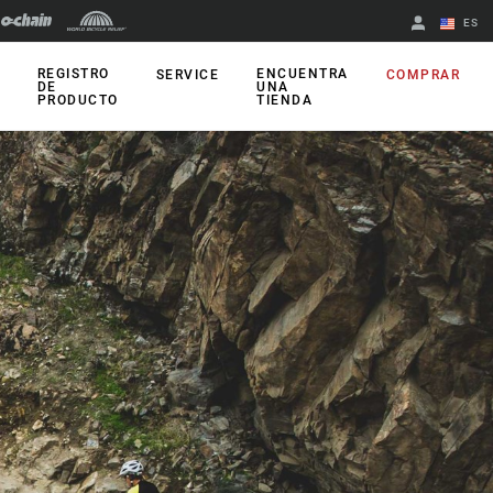
ES
English
REGISTRO
ENCUENTRA
SERVICE
COMPRAR
DE
UNA
PRODUCTO
TIENDA
Spanish
Cambiar de
región
WIZARDS
Accesorios
Sensores de
presión de
neumáticos
Sensores para el
tarado de
suspensiones