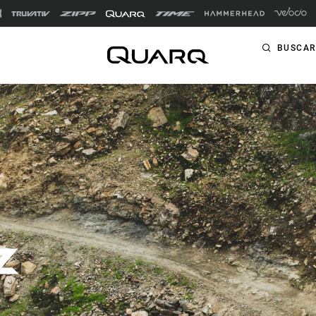
BUSCAR
FINALIDAD
PRODUCTOS
Carretera
Potenciómetros
Gravel
ENTRENADOR
Ciclocross
Velotron
Triatlón
Montaña