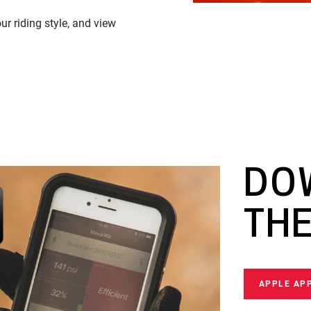
ur riding style, and view
DO
THE
APPLE AP