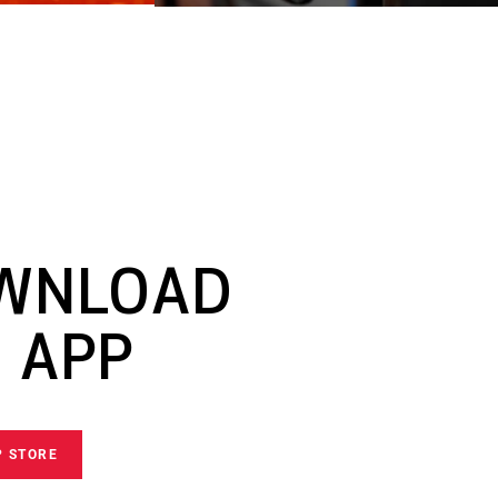
WNLOAD
 APP
P STORE