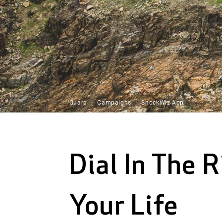
QUARQ HOME
Quarq
Campaigns
ShockWiz App
Dial In The 
Your Life