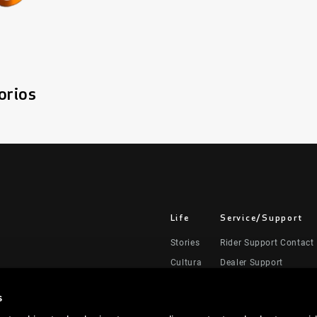
orios
Life
Service/Support
Stories
Rider Support Contact
Cultura
Dealer Support
Manuals, Documents &
s
Recalls