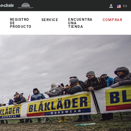
ES
English
REGISTRO
ENCUENTRA
SERVICE
COMPRAR
DE
UNA
PRODUCTO
TIENDA
Spanish
Cambiar de
región
WIZARDS
Accesorios
Sensores de
presión de
neumáticos
Sensores para el
tarado de
suspensiones