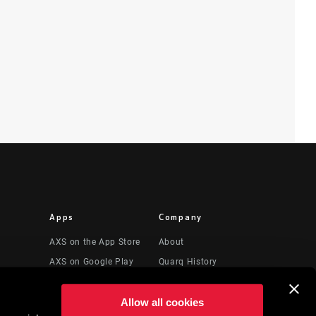
Apps
Company
AXS on the App Store
About
AXS on Google Play
Quarq History
 Videos
AXS Web
Media
Allow all cookies
ShockWiz
Careers