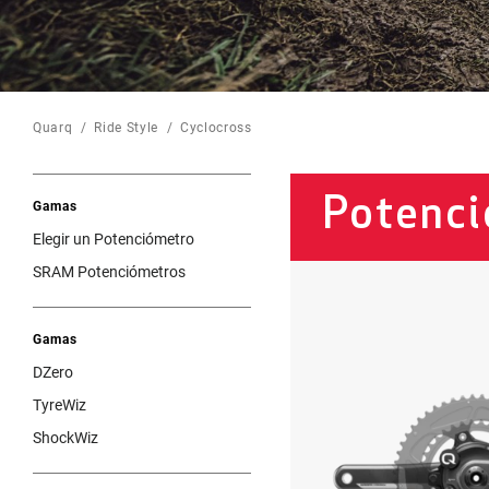
QUARQ HOME
Quarq
Ride Style
Cyclocross
Potenc
Gamas
Elegir un Potenciómetro
SRAM Potenciómetros
Gamas
DZero
TyreWiz
ShockWiz