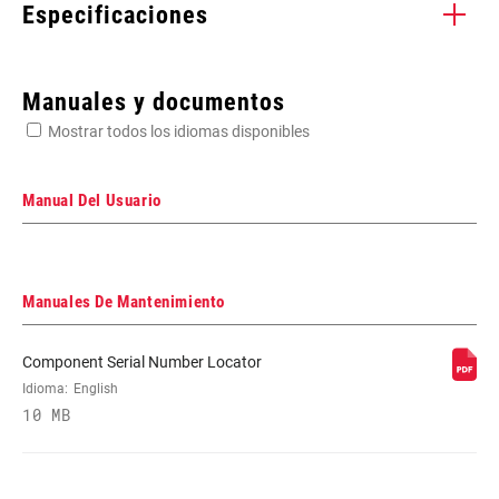
Especificaciones
Enter serial number or part number for exact specs
Manuales y documentos
Mostrar todos los idiomas disponibles
Busca el número de serie del producto
Manual Del Usuario
COLOR - LEVER
Carbon, n/a
Manuales De Mantenimiento
(BL)
Component Serial Number Locator
COLOR - HOOD
n/a
Idioma:
English
COVER (BL)
10 MB
REACH
No
ADJUSTER