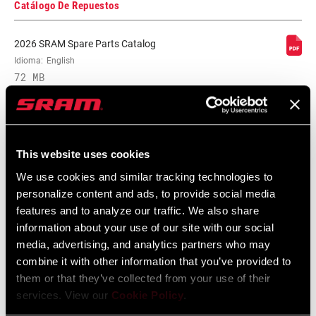
Catálogo De Repuestos
ORIENTATION
Pair
2026 SRAM Spare Parts Catalog
Idioma:
English
72 MB
REVERSIBLE
Yes
HARDWARE
Stainless Steel
Garantía SRAM
This website uses cookies
WEIGHT BASED
pair
Garantía SRAM y ZIPP
We use cookies and similar tracking technologies to
ON
604 kb
personalize content and ads, to provide social media
features and to analyze our traffic. We also share
information about your use of our site with our social
media, advertising, and analytics partners who may
combine it with other information that you’ve provided to
Vídeos
them or that they’ve collected from your use of their
services. View our
Cookie Policy
.
Mostrar todos los idiomas disponibles