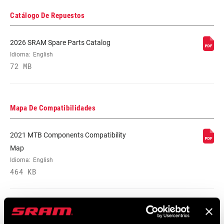
LINK
Catálogo De Repuestos
COLOR - INNER
Grey
2026 SRAM Spare Parts Catalog
LINK
Idioma:
English
72 MB
CHAIN
PowerLock
CONNECTOR
Mapa De Compatibilidades
INNER LINK
Polished
FINISH
2021 MTB Components Compatibility
Map
OUTER LINK
Nickel, Polished
Idioma:
English
FINISH
464 KB
PIN VARIANT
Solid Pin
Garantía SRAM