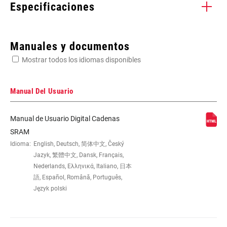
Especificaciones
Enter serial number or part number for exact specs
Manuales y documentos
Mostrar todos los idiomas disponibles
Busca el número de serie del producto
Manual Del Usuario
Manual de Usuario Digital Cadenas
COMPAT -
10s
SRAM
SPEED (CN)
Idioma:
English, Deutsch, 简体中文, Český
Jazyk, 繁體中文, Dansk, Français,
Nederlands, Ελληνικά, Italiano, 日本
CHAIN LENGTH
100 links, 102 links, 104 links, 106 links,
語, Español, Română, Português,
(LINKS)
108 links, 110 links, 112 links, 114 links,
Język polski
116 links, 118 links
COLOR - OUTER
Grey, Silver