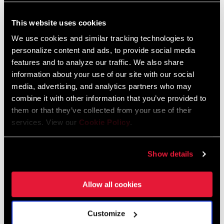
CHAIN
10 Speed Powerchain
TECHNOLOGY
Garantía SRAM y ZIPP
This website uses cookies
604 kb
We use cookies and similar tracking technologies to
personalize content and ads, to provide social media
features and to analyze our traffic. We also share
Especificaciones De Ajuste Del Cuadro
information about your use of our site with our social
media, advertising, and analytics partners who may
2024 MTB Frame Fit Specifications
combine it with other information that you’ve provided to
them or that they’ve collected from your use of their
Idioma:
English
6 MB
services. View our
Cookie Policy
.
Show details
2024 Road Frame Fit Specifications
Idioma:
English
Allow all cookies
10 MB
Customize