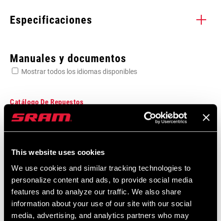
Especificaciones
Enter serial number or part number for exact specs
Manuales y documentos
Mostrar todos los idiomas disponibles
Busca el número de serie del producto
Catálogo De Repuestos
2026 SRAM Spare Parts Catalog
CHAINRING
Idioma:
English
3mm
OFFSET
72 MB
This website uses cookies
We use cookies and similar tracking technologies to
personalize content and ads, to provide social media
CHAIN
Eagle, T-Type
TECHNOLOGY
features and to analyze our traffic. We also share
Garantía SRAM
information about your use of our site with our social
media, advertising, and analytics partners who may
DRIVETRAIN
1x
Garantía SRAM y ZIPP