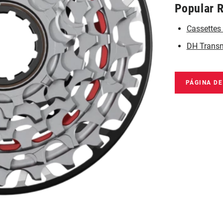
Popular 
Cassettes
DH Transm
PÁGINA D