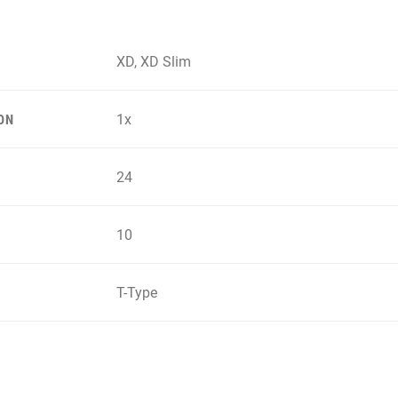
XD, XD Slim
1x
ON
24
10
T-Type