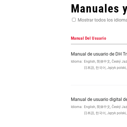
Manuales 
Mostrar todos los idiom
Manual Del Usuario
Manual de usuario de DH T
Idioma:
English, 简体中文, Český Jazyk,
日本語, 한국어, Język polski, 
Manual de usuario digital d
Idioma:
English, 简体中文, Český Jazyk,
日本語, 한국어, Język polski, 