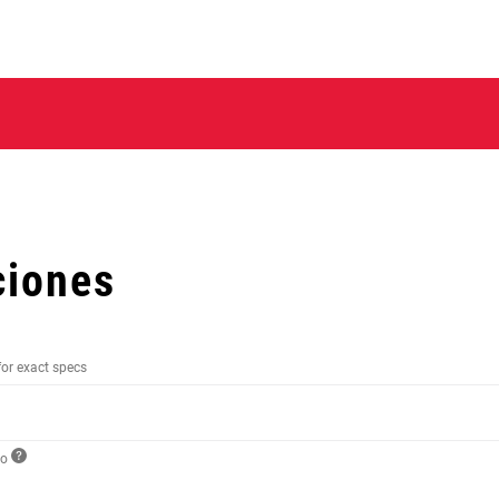
ciones
for exact specs
to