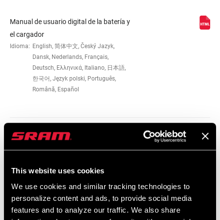
Manual de usuario digital de la batería y
el cargador
Idioma:
English, 简体中文, Český Jazyk,
Dansk, Nederlands, Français,
Deutsch, Ελληνικά, Italiano, 日本語,
한국어, Język polski, Português,
Română, Español
Mapa De Compatibilidades
AXS Components Compatibility Map
This website uses cookies
Idioma:
English
We use cookies and similar tracking technologies to
353 KB
personalize content and ads, to provide social media
features and to analyze our traffic. We also share