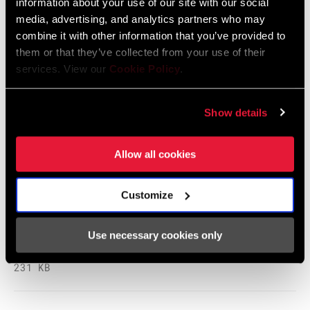
information about your use of our site with our social
media, advertising, and analytics partners who may
combine it with other information that you’ve provided to
Instrucciones De Seguridad
them or that they’ve collected from your use of their
services. View our
Cookie Policy
.
Safety Instructions Eagle Powertrain
EEU
Show details
Idioma:
Český Jazyk, Dansk, English, Język
polski, Korean, Ελληνικά
100 KB
Allow all cookies
Customize
Safety Instructions Powertrain
Idioma:
Deutsch, English, Español, Français,
Use necessary cookies only
Italiano, Nederlands, Português, 官
话, 日本語, 漢語
231 KB