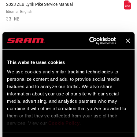
2023 ZEB Lyrik Pike Service Manual
Idioma:
English
33 MB
Garantía SRAM
This website uses cookies
We use cookies and similar tracking technologies to
Garantía SRAM y ZIPP
personalize content and ads, to provide social media
604 kb
features and to analyze our traffic. We also share
information about your use of our site with our social
media, advertising, and analytics partners who may
combine it with other information that you’ve provided to
them or that they’ve collected from your use of their
Encuentra una tienda
services. View our
Cookie Policy
.