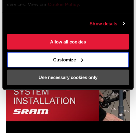
INCLUDED
services. View our
Cookie Policy
.
Vídeos
TOOL INCLUDED
n/a
Show details
Mostrar todos los idiomas disponibles
BIKE COMPUTER
n/a
Allow all cookies
Customize
Use necessary cookies only