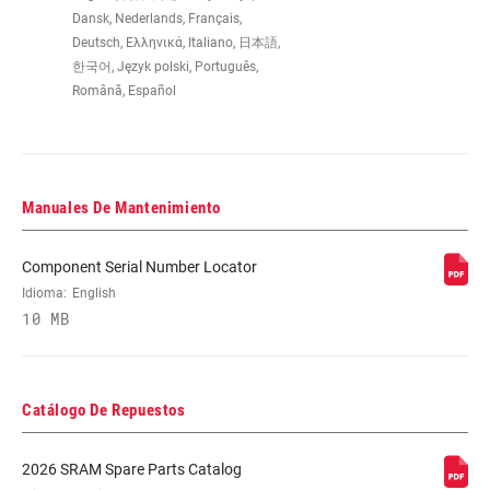
Dansk, Nederlands, Français,
Deutsch, Ελληνικά, Italiano, 日本語,
FRONT
n/a
한국어, Język polski, Português,
DERAILLEUR
Română, Español
SHIFTER LEFT
n/a
Manuales De Mantenimiento
SHIFTER RIGHT
Eagle 90
Component Serial Number Locator
CRANK
Eagle 90
Idioma:
English
10 MB
CHAINRING
32T DM
Catálogo De Repuestos
GUARD
Yes - 2 guards
INCLUDED
2026 SRAM Spare Parts Catalog