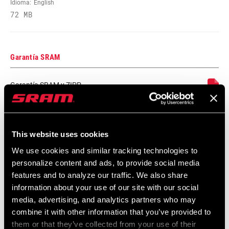
Idioma:
English
CHAIN
GX EAGLE 126, GX T-TYPE 126
72 MB
CASSETTE
XS 1275 T-TYPE 10-52
Garantía SRAM
ROTORS
n/a
Garantía SRAM y ZIPP
604 kb
BRAKES
n/a
This website uses cookies
Especificaciones De Ajuste Del Cuadro
BOTTOM
n/a
We use cookies and similar tracking technologies to
BRACKET
personalize content and ads, to provide social media
Eagle Transmission and DH
features and to analyze our traffic. We also share
Transmission Frame Fit Specifications
BATTERY
n/a
information about your use of our site with our social
INCLUDED
3 MB
media, advertising, and analytics partners who may
combine it with other information that you’ve provided to
CHARGER
n/a
them or that they’ve collected from your use of their