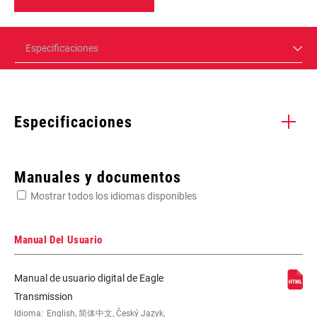
Especificaciones
Especificaciones
Enter serial number or part number for exact specs
Manuales y documentos
Mostrar todos los idiomas disponibles
Busca el número de serie del producto
Manual Del Usuario
Manual de usuario digital de Eagle
REAR
Eagle 90
Transmission
DERAILLEUR
Idioma:
English, 简体中文, Český Jazyk,