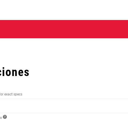
ciones
for exact specs
to