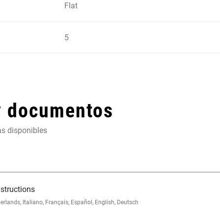
Flat
5
y documentos
as disponibles
structions
nds, Italiano, Français, Español, English, Deutsch