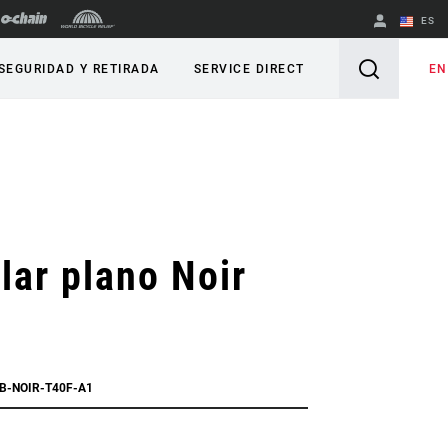
ES
English
EN
SEGURIDAD Y RETIRADA
SERVICE DIRECT
Spanish
Cambiar de
región
lar plano Noir
HB-NOIR-T40F-A1