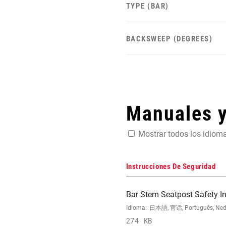
TYPE (BAR)
BACKSWEEP (DEGREES)
Manuales 
Mostrar todos los idiom
Instrucciones De Seguridad
Bar Stem Seatpost Safety In
Idioma:
日本語, 官话, Português, Nederla
274 KB