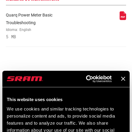
CHAINRING
n/a
OFFSET
Quarq Power Meter Basic
Troubleshooting
Idioma:
English
5 MB
Catálogo De Repuestos
2026 SRAM Spare Parts Catalog
Idioma:
English
This website uses cookies
72 MB
We use cookies and similar tracking technologies to
personalize content and ads, to provide social media
features and to analyze our traffic. We also share
Garantía SRAM
information about your use of our site with our social