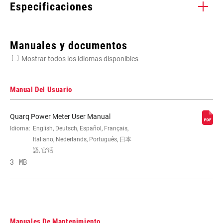
Especificaciones
Enter serial number or part number for exact specs
Manuales y documentos
Mostrar todos los idiomas disponibles
Busca el número de serie del producto
Manual Del Usuario
Quarq Power Meter User Manual
SPEEDS
Idioma:
English, Deutsch, Español, Français,
11, n/a, No
Italiano, Nederlands, Português, 日本
語, 官话
CHAINRING SIZE
3 MB
52/36, n/a
HUB SPACING
n/a
COMPATIBILITY
Manuales De Mantenimiento