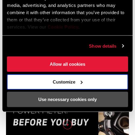
media, advertising, and analytics partners who may
Garantía SRAM y ZIPP
combine it with other information that you’ve provided to
604 kb
them or that they’ve collected from your use of their
services. View our
Cookie Policy
.
Show details
Vídeos
Mostrar todos los idiomas disponibles
Allow all cookies
Customize
Use necessary cookies only