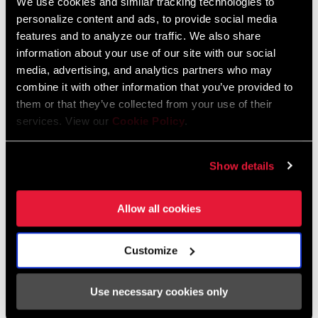
We use cookies and similar tracking technologies to
personalize content and ads, to provide social media
2026 SRAM Spare Parts Catalog
features and to analyze our traffic. We also share
Idioma:
English
information about your use of our site with our social
72 MB
media, advertising, and analytics partners who may
combine it with other information that you’ve provided to
them or that they’ve collected from your use of their
Garantía SRAM
services. View our
Cookie Policy
.
Garantía SRAM y ZIPP
Show details
604 kb
Allow all cookies
Customize
Encuentra una tienda
Use necessary cookies only
Te animamos a visitar tu tienda de bicis más cercana,