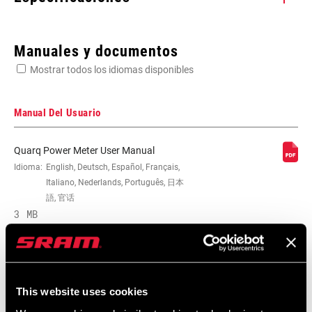
Enter serial number or part number for exact specs
Manuales y documentos
Mostrar todos los idiomas disponibles
Busca el número de serie del producto
Manual Del Usuario
Quarq Power Meter User Manual
HUB SPACING
Idioma:
English, Deutsch, Español, Français,
n/a
COMPATIBILITY
Italiano, Nederlands, Português, 日本
語, 官话
3 MB
This website uses cookies
Catálogo De Repuestos