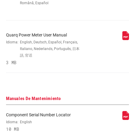
Română, Español
Quarq Power Meter User Manual
Idioma:
English, Deutsch, Español, Français,
Italiano, Nederlands, Português, 日本
語, 官话
3 MB
Manuales De Mantenimiento
Component Serial Number Locator
Idioma:
English
10 MB