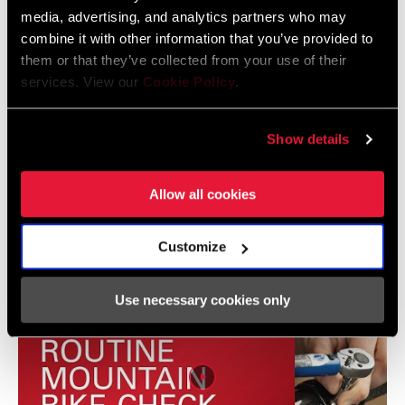
2024 MTB Frame Fit Specifications
media, advertising, and analytics partners who may
combine it with other information that you’ve provided to
Idioma:
English
6 MB
them or that they’ve collected from your use of their
services. View our
Cookie Policy
.
Show details
Vídeos
Allow all cookies
Mostrar todos los idiomas disponibles
Customize
Use necessary cookies only