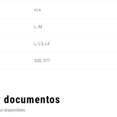
n/a
L, M
L, L3, L4
320, 377
y documentos
as disponibles