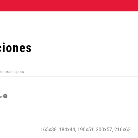
ciones
for exact specs
to
165x38, 184x44, 190x51, 200x57, 216x63