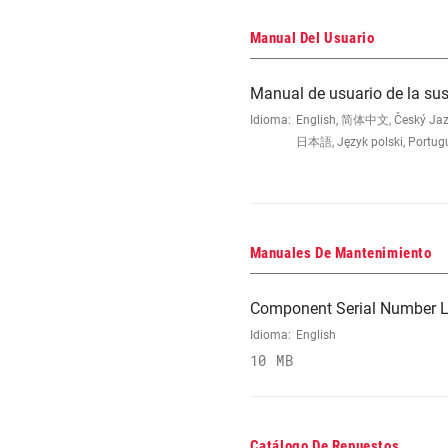
Manual Del Usuario
Manual de usuario de la s
Idioma:
English, 简体中文, Český Jazyk,
日本語, Język polski, Portug
Manuales De Mantenimiento
Component Serial Number L
Idioma:
English
10 MB
Catálogo De Repuestos