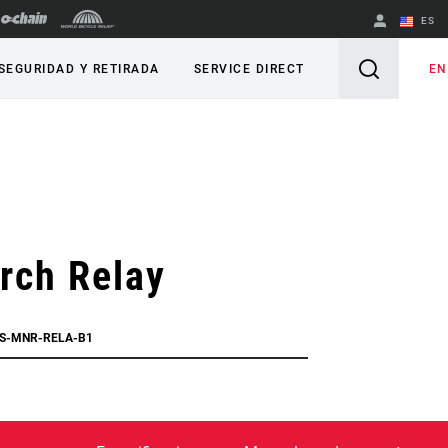
ES
English
EN
SEGURIDAD Y RETIRADA
SERVICE DIRECT
Spanish
Cambiar de
región
rch Relay
RS-MNR-RELA-B1