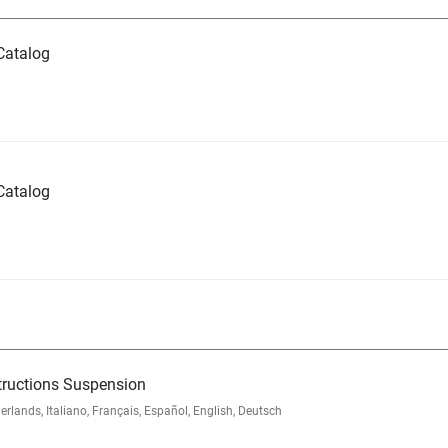
Catalog
Catalog
tructions Suspension
nds, Italiano, Français, Español, English, Deutsch