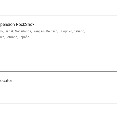
uspensión RockShox
 Dansk, Nederlands, Français, Deutsch, Ελληνικά, Italiano,
uês, Română, Español
ocator