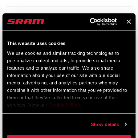
Instrucciones De Seguridad
95-4018-009-000 Safety Instructions
This website uses cookies
Suspension
We use cookies and similar tracking technologies to
Idioma:
日本語, 官话, Português, Nederlands,
personalize content and ads, to provide social media
Italiano, Français, Español, English,
features and to analyze our traffic. We also share
Deutsch
348 KB
information about your use of our site with our social
media, advertising, and analytics partners who may
combine it with other information that you’ve provided to
them or that they’ve collected from your use of their
95-4018-009-100 Safety Instructions
services. View our
Cookie Policy
.
Suspension EEU
Idioma:
Ελληνικά, Română, Język polski,
English, Dansk, Český Jazyk
Show details
231 KB