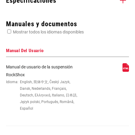
Especificaciones
Enter serial number or part number for exact specs
Manuales y documentos
Mostrar todos los idiomas disponibles
Busca el número de serie del producto
Manual Del Usuario
Manual de usuario de la suspensión
DAMPER TYPE
n/a
RockShox
Idioma:
English, 简体中文, Český Jazyk,
Dansk, Nederlands, Français,
Deutsch, Ελληνικά, Italiano, 日本語,
Język polski, Português, Română,
Español