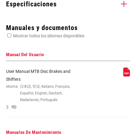
Especificaciones
Enter serial number or part number for exact specs
Manuales y documentos
Mostrar todos los idiomas disponibles
Busca el número de serie del producto
Manual Del Usuario
User Manual MTB Disc Brakes and
DRIVETRAIN
1x
Shifters
CONFIGURATION
Idioma:
日本語, 官话, Italiano, Français,
Español, English, Deutsch,
Nederlands, Português
TECHNOLOGY
n/a
3 MB
(FD)
Manuales De Mantenimiento