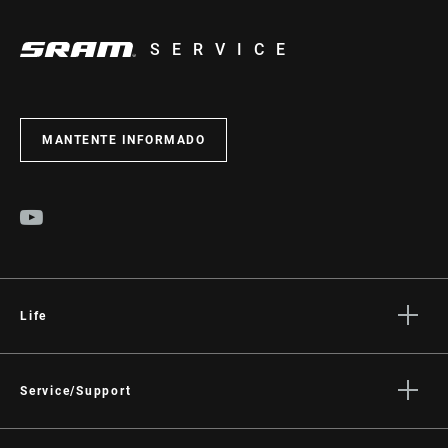
SERVICE
MANTENTE INFORMADO
Life
Stories
Cultura
Service/Support
Rider Support Contact