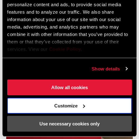
personalize content and ads, to provide social media
Idioma:
English
464 KB
features and to analyze our traffic. We also share
information about your use of our site with our social
media, advertising, and analytics partners who may
combine it with other information that you’ve provided to
Garantía SRAM
them or that they’ve collected from your use of their
services. View our
Cookie Policy
.
Garantía SRAM y ZIPP
604 kb
Show details
Allow all cookies
Vídeos
Customize
Mostrar todos los idiomas disponibles
Use necessary cookies only