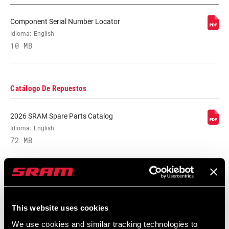
Component Serial Number Locator
Idioma:
English
10 MB
Catálogo De Repuestos
2026 SRAM Spare Parts Catalog
Idioma:
English
72 MB
Mapa De Compatibilidades
This website uses cookies
2021 MTB Components Compatibility
We use cookies and similar tracking technologies to
Map