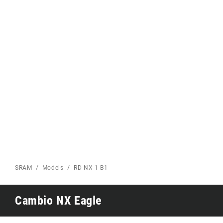
Eagle 70
CARRETERA INICIO
Eagle 1987 -
Edición limitada
MONTAÑA INICIO
SRAM
Models
RD-NX-1-B1
Cambio NX Eagle