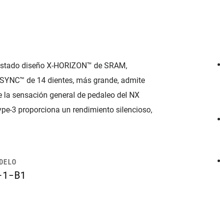
rastado diseño X-HORIZON™ de SRAM,
X-SYNC™ de 14 dientes, más grande, admite
e la sensación general de pedaleo del NX
e-3 proporciona un rendimiento silencioso,
ODELO
-1-B1