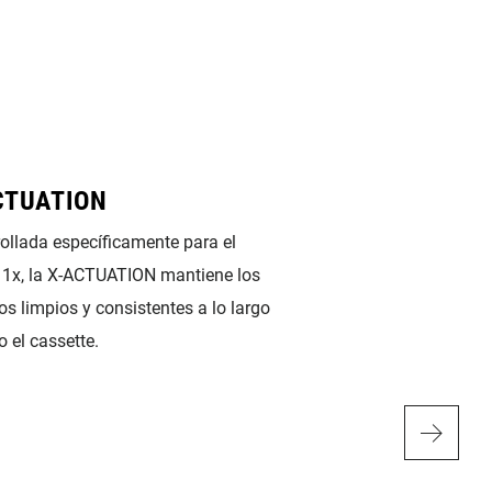
CTUATION
X-HORIZON
ollada específicamente para el
El diseño de “paral
1x, la X-ACTUATION mantiene los
cambio limita cualq
s limpios y consistentes a lo largo
horizontal, lo cual
o el cassette.
fantasma sean casi
reduce la fuerza ne
Para obtener cambi
exactos, el offset d
mantiene un salto 