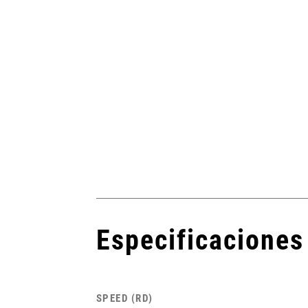
porciona un
l 520%, que
2x11.
Especificaciones
SPEED (RD)