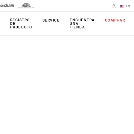
ES
English
REGISTRO
ENCUENTRA
SERVICE
COMPRAR
DE
UNA
PRODUCTO
TIENDA
Spanish
Cambiar de
región
PRODUCTOS
Mandos de
Platos
cambio
Cassettes
Frenos
Cadenas
Cambios
Accesorios
Juegos de bielas
Aplicaciones
Potenciómetros
Patilla de Cambio
Arañas activas
Universal (UDH)