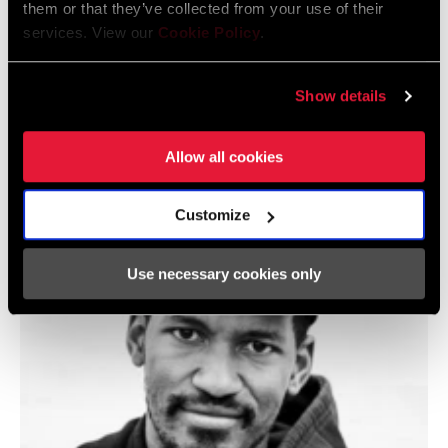
them or that they’ve collected from your use of their
services. View our
Cookie Policy
.
Show details
@LLORI_THE_SHARPEST
Allow all cookies
Customize
Use necessary cookies only