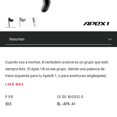
Resumen
Cuando vas a montar, el verdadero avance es un grupo que esté
siempre listo. El Apex 1® es ese grupo. Siendo una palanca de
freno izquierda para tu Apex® 1, o para aventuras singlespeed,
esta nueva palanca de freno Apex® tiene el mismo diseño
LEER MÁS
ergonómico ErgoFit™ que se introdujo con el SRAM RED®, pero
con una propuesta más fina y de aluminio forjado.
PVR
ID DE MODELO
$65
BL-APX-A1