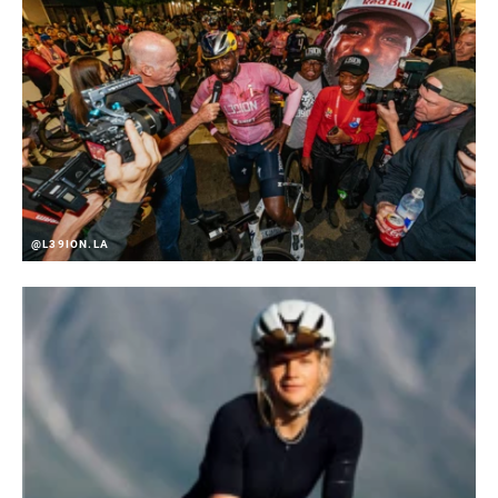
REVERSIBLE
No
HARDWARE
Steel
@L39ION.LA