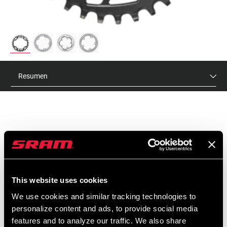
Resumen
ID DE MODELO
CR-XSNC-A1
This website uses cookies
CARACTERÍSTICAS
We use cookies and similar tracking technologies to
personalize content and ads, to provide social media
Dientes con diseño alto y cuadrado X-SYNC, que proporciona
features and to analyze our traffic. We also share
un control máximo de la cadena.