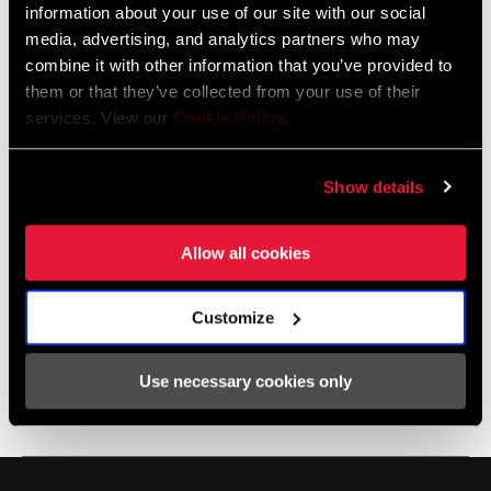
information about your use of our site with our social
Los dientes de perfil estrecho y afilado, así como los bordes
media, advertising, and analytics partners who may
redondeados, contribuyen a la gestión de una cadena
combine it with other information that you’ve provided to
desviada.
them or that they’ve collected from your use of their
services. View our
Cookie Policy
.
Con huecos para evacuar el barro.
VER MÁS CARACTERÍSTICAS
Show details
Allow all cookies
Especificaciones
Customize
Use necessary cookies only
CHAINRING SIZE
30, 32
Service
BOLT CIRCLE
94 BCD
DIAMETER (BCD)
Encuentra
MONTAJE. MANTENIMIENTO. COMPATIBILIDAD.