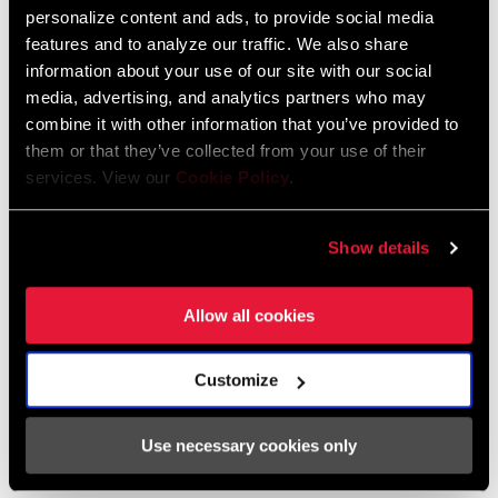
personalize content and ads, to provide social media
máximo.
features and to analyze our traffic. We also share
Plato con acabado con grabado a láser que es más duradero.
information about your use of our site with our social
media, advertising, and analytics partners who may
La tecnología de cambio X-Range te ofrece mayor rango y más
combine it with other information that you’ve provided to
progresivo, para que siempre estés en el desarrollo correcto.
them or that they’ve collected from your use of their
VER MÁS CARACTERÍSTICAS
services. View our
Cookie Policy
.
Show details
Tecnología
Allow all cookies
Customize
X-SYNC
Los platos SRAM X-SYNC 1x proporcionan el nivel más alto de
Especificaciones
Use necessary cookies only
rendimiento y durabilidad. Los dientes altos de perfil cuadrado
del SRAM X-SYNC engranan la cadena antes que los dientes