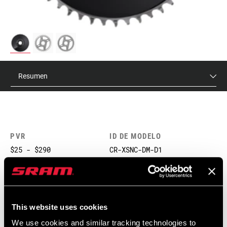
Resumen
PVR
ID DE MODELO
$25 - $290
CR-XSNC-DM-D1
CARACTERÍSTICAS
This website uses cookies
Dientes anchos SRAM X-SYNC, la tecnología de dientes con
We use cookies and similar tracking technologies to
ancho variable que proporciona un control de la cadena