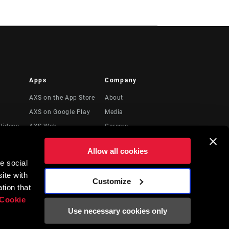
Apps
Company
AXS on the App Store
About
AXS on Google Play
Media
Videos
AXS Web
Careers
Logos
Allow all cookies
Locations
e social
to
Recursos Legales
ite with
Customize
tion that
Cookie
Use necessary cookies only