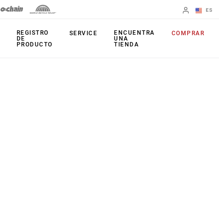
ES
English
REGISTRO
ENCUENTRA
SERVICE
COMPRAR
DE
UNA
PRODUCTO
TIENDA
Spanish
Cambiar de
región
PRODUCTOS
Mandos de
Platos
cambio
Cassettes
Frenos
Cadenas
Cambios
Accesorios
Juegos de bielas
Aplicaciones
Potenciómetros
Patilla de Cambio
Arañas activas
Universal (UDH)