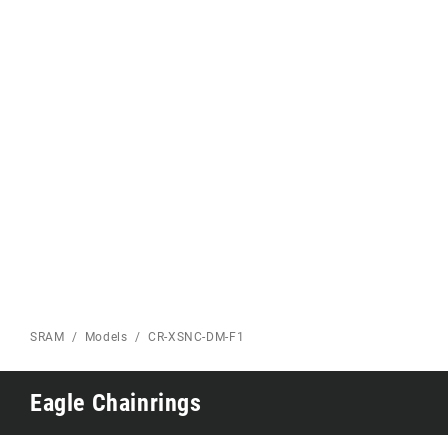
Eagle 70
CARRETERA INICIO
Eagle 1987 -
Edición limitada
MONTAÑA INICIO
SRAM
Models
CR-XSNC-DM-F1
Eagle Chainrings