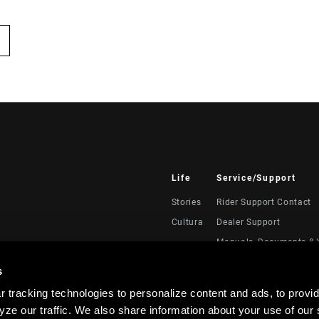
Life
Service/Support
Stories
Rider Support Contact
Cultura
Dealer Support
Manuals, Documents & 
Recalls
s
Warranty
 tracking technologies to personalize content and ads, to provid
Registración del produc
ze our traffic. We also share information about your use of our s