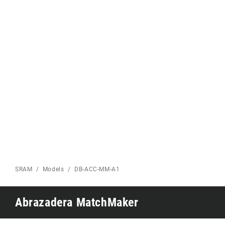
Eagle 70
CARRETERA INICIO
Eagle 1987 -
Edición limitada
MONTAÑA INICIO
SRAM
Models
DB-ACC-MM-A1
Abrazadera MatchMaker