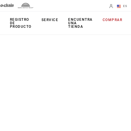
ES
English
REGISTRO
ENCUENTRA
SERVICE
COMPRAR
DE
UNA
PRODUCTO
TIENDA
Spanish
Cambiar de
región
PRODUCTOS
Mandos de
Platos
cambio
Cassettes
Frenos
Cadenas
Cambios
Accesorios
Juegos de bielas
Aplicaciones
Potenciómetros
Patilla de Cambio
Arañas activas
Universal (UDH)