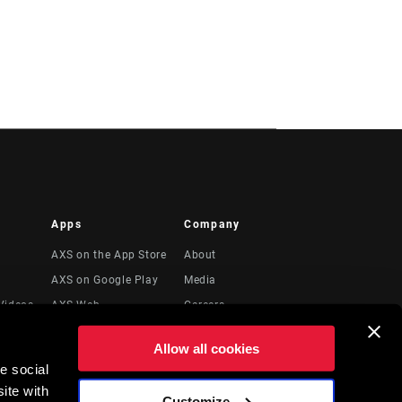
Apps
Company
AXS on the App Store
About
AXS on Google Play
Media
Videos
AXS Web
Careers
Logos
Allow all cookies
Locations
e social
to
Recursos Legales
ite with
Customize