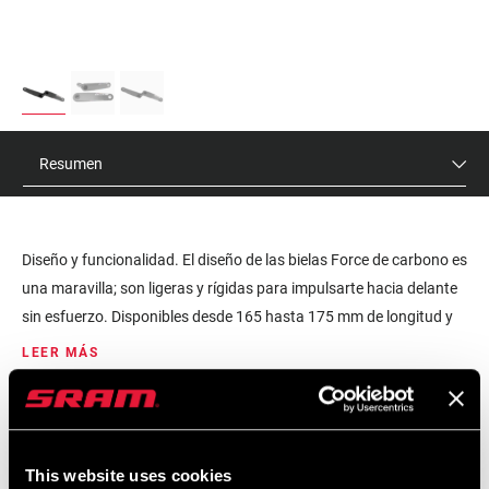
Resumen
Diseño y funcionalidad. El diseño de las bielas Force de carbono es
una maravilla; son ligeras y rígidas para impulsarte hacia delante
sin esfuerzo. Disponibles desde 165 hasta 175 mm de longitud y
con un factor Q estándar o ancho (Wide), para que cualquier
LEER MÁS
ciclista encuentre su medida adecuada. La fijación de 8 tornillos
es compatible con cualquier araña SRAM AXS o plato integrado,
PVR
ID DE MODELO
con o sin potenciómetro. El ligero, rígido y resistente eje DUB
$180
FC-FRC-ASSY-E1
también es compatible con casi cualquier cuadro.
This website uses cookies