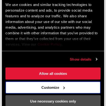
We use cookies and similar tracking technologies to
personalize content and ads, to provide social media
ENCUENTRA UNA TIENDA
features and to analyze our traffic. We also share
information about your use of our site with our social
media, advertising, and analytics partners who may
combine it with other information that you’ve provided to
CARACTERÍSTICAS
them or that they’ve collected from your use of their
services. View our
Cookie Policy
.
Fijación de 8 tornillos compatible con arañas AXS con o sin
potenciómetro, y platos integrados.
Show details
El pedalier DUB aporta resistencia y simplicidad.
Bielas de fibra de carbono con revestimiento brillante.
Allow all cookies
Customize
Use necessary cookies only
Especificaciones