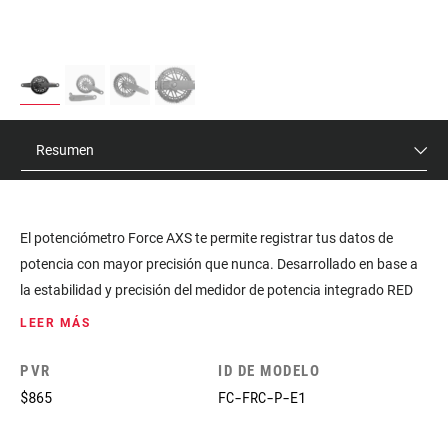
Resumen
El potenciómetro Force AXS te permite registrar tus datos de
potencia con mayor precisión que nunca. Desarrollado en base a
la estabilidad y precisión del medidor de potencia integrado RED
AXS, ofrece a los ciclistas de categoría Force más opciones de
LEER MÁS
personalización y mantenimiento. Disponible con medición de
potencia en la araña o en el eje, para que escojas lo que
PVR
ID DE MODELO
exactamente necesitas.
$865
FC-FRC-P-E1