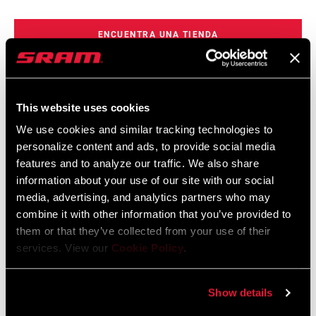
ENCUENTRA UNA TIENDA
This website uses cookies
CARACTERÍSTICAS
We use cookies and similar tracking technologies to
Los platos roscados Thread Mount facilitan su sustitución sin
personalize content and ads, to provide social media
sacrificar la precisión del medidor de potencia.
features and to analyze our traffic. We also share
La medición del potenciómetro Thread Mount tiene una
information about your use of our site with our social
media, advertising, and analytics partners who may
precisión de +/-1,5% y no se ve afectada por las condiciones
combine it with other information that you’ve provided to
climatológicas a lo largo del día.
them or that they’ve collected from your use of their
El potenciómetro de araña mide el equilibrio de potencia en la
services. View our
Cookie Policy
.
pierna derecha e izquierda, mientras que el medidor de
potencia integrado en el eje mide la potencia en el lado
Show details
izquierdo para calcular los vatios totales.