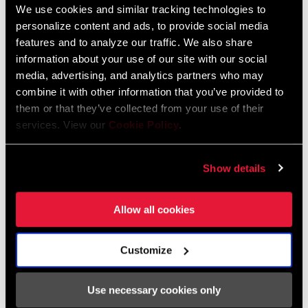
We use cookies and similar tracking technologies to
personalize content and ads, to provide social media
ENCUENTRA UNA TIENDA
features and to analyze our traffic. We also share
information about your use of our site with our social
media, advertising, and analytics partners who may
combine it with other information that you’ve provided to
them or that they’ve collected from your use of their
CARACTERÍSTICAS
services. View our
Cookie Policy
.
Bielas de aluminio.
Compatibles con interfaz de tres tornillos.
Show details
Bielas disponibles en 175, 170, 165, 160 y 155 mm de longitud.
VER MÁS CARACTERÍSTICAS
Allow all cookies
Customize
Especificaciones
Use necessary cookies only