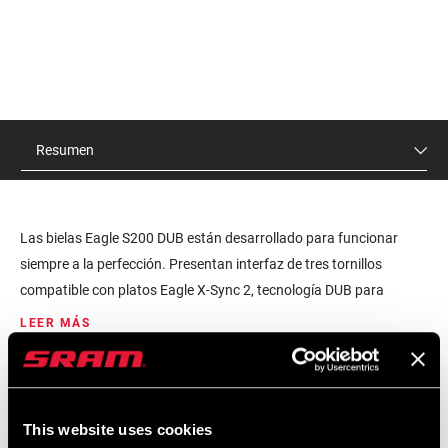
Resumen
Las bielas Eagle S200 DUB están desarrollado para funcionar
siempre a la perfección. Presentan interfaz de tres tornillos
compatible con platos Eagle X-Sync 2, tecnología DUB para
unificar componentes, mejor sellado, y compatibilidad reversible
LEER MÁS
del pedalier. Disponible en longitudes que disminuyen
progresivamente de 175 a 155 mm, el juego de bielas Eagle S200
PVR
ID DE MODELO
es la opción sin florituras para quienes valoran la simplicidad.
$80
FC-S200-ASSY-B1
This website uses cookies