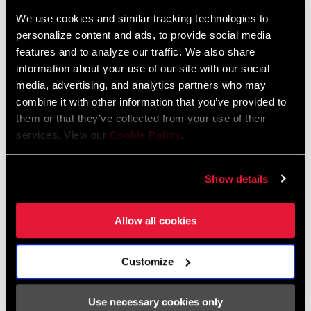
We use cookies and similar tracking technologies to
personalize content and ads, to provide social media
ENCUENTRA UNA TIENDA
features and to analyze our traffic. We also share
information about your use of our site with our social
media, advertising, and analytics partners who may
combine it with other information that you’ve provided to
CARACTERÍSTICAS
them or that they’ve collected from your use of their
services. View our
Cookie Policy
.
Bielas de aluminio con plato de tres tornillos X-Sync 2
compatibles con el ecosistema Eagle Drivetrain.
Bielas disponibles en 175, 170, 165, 160 y 155 mm de longitud.
Show details
Eje DUB de aluminio 6061
Allow all cookies
VER MÁS CARACTERÍSTICAS
Customize
Use necessary cookies only