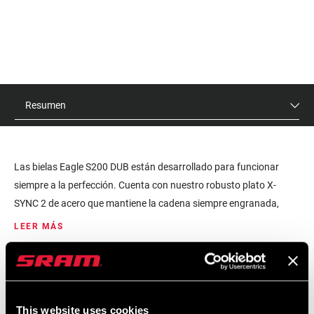
Resumen
Las bielas Eagle S200 DUB están desarrollado para funcionar
siempre a la perfección. Cuenta con nuestro robusto plato X-
SYNC 2 de acero que mantiene la cadena siempre engranada,
tecnología DUB para unificar componentes, mejor sellado, y
LEER MÁS
compatibilidad reversible del pedalier. Disponible en longitudes
que disminuyen progresivamente de 175 a 155 mm, el juego de
PVR
ID DE MODELO
bielas Eagle S200 es la opción sin florituras para quienes valoran
$100 - $220
FC-S200-B1
la simplicidad.
This website uses cookies